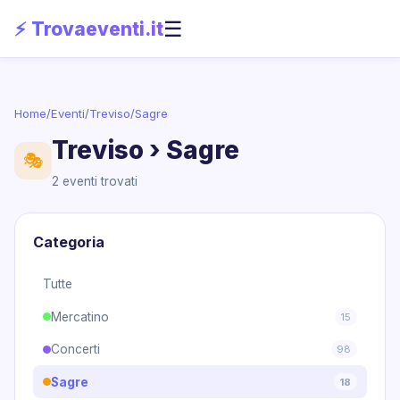
☰
⚡ Trovaeventi.it
Home
/
Eventi
/
Treviso
/
Sagre
Treviso › Sagre
🎭
2 eventi trovati
Categoria
Tutte
Mercatino
15
Concerti
98
Sagre
18