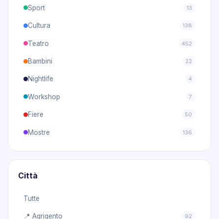
Sport
13
Cultura
138
Teatro
452
Bambini
22
Nightlife
4
Workshop
7
Fiere
50
Mostre
136
Città
Tutte
📍 Agrigento
92