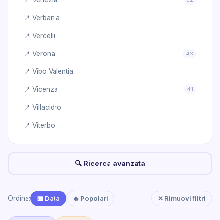
📍 Verbania
📍 Vercelli
📍 Verona
43
📍 Vibo Valentia
📍 Vicenza
41
📍 Villacidro
📍 Viterbo
🔍 Ricerca avanzata
Ordina:
📅 Data
🔥 Popolari
✕ Rimuovi filtri